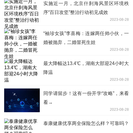
实施近一月，北京什刹海风景区环境秩
序“百日攻坚”整治行动初见成效
2023-08-28
“袖珍女孩”李喜梅：连嫁两任帅小伙，一
婚被抛弃，二婚冒死生娃
2023-08-28
最大降幅达13.4℃，湖南大部迎24小时大
降温
2023-08-28
同学请留步！这有一份开学“攻略”，来看
看→
2023-08-28
泰康健康优享两全保险怎么样？可靠吗？