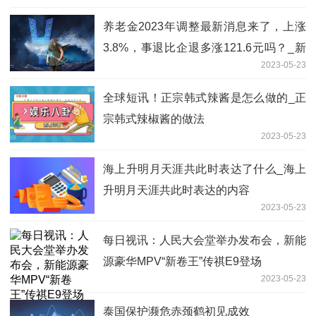
养老金2023年调整最新消息来了，上涨
3.8%，事退比企退多涨121.6元吗？_新
2023-05-23
消息
全球短讯！正宗韩式辣酱是怎么做的_正
宗韩式辣椒酱的做法
2023-05-23
海上升明月天涯共此时表达了什么_海上
升明月天涯共此时表达的内容
2023-05-23
每日视讯：人民大会堂举办发布会，新能
源豪华MPV“新卷王”传祺E9登场
2023-05-23
泰国保护濒危赤颈鹤初见成效