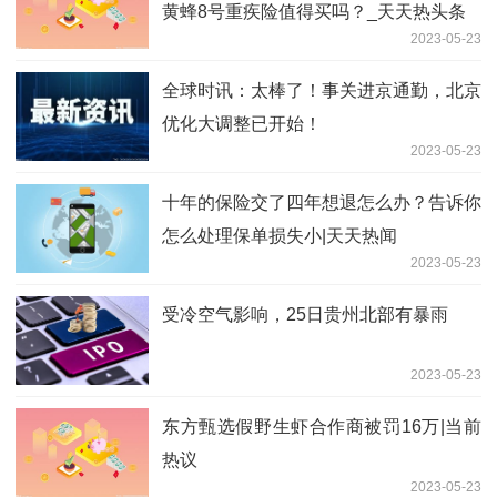
黄蜂8号重疾险值得买吗？_天天热头条
2023-05-23
全球时讯：太棒了！事关进京通勤，北京
优化大调整已开始！
2023-05-23
十年的保险交了四年想退怎么办？告诉你
怎么处理保单损失小|天天热闻
2023-05-23
受冷空气影响，25日贵州北部有暴雨
2023-05-23
东方甄选假野生虾合作商被罚16万|当前
热议
2023-05-23