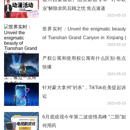
业”解除农民后顾之忧 焦点速递
2023-05-23
世界实时：Unveil the enigmatic beauty
of Tianshan Grand Canyon in Xinjiang |
2023-05-23
新疆天山神秘大峡谷：大自然的鬼斧神
工，看过一次终身难忘！
产权公寓和使用权公寓有什么区别-焦点
快播
2023-05-23
针对蒙大拿州“封杀”，TikTok在美提起诉
讼
2023-05-23
6月底或现今年第二波疫情高峰 “二阳”如
何用药