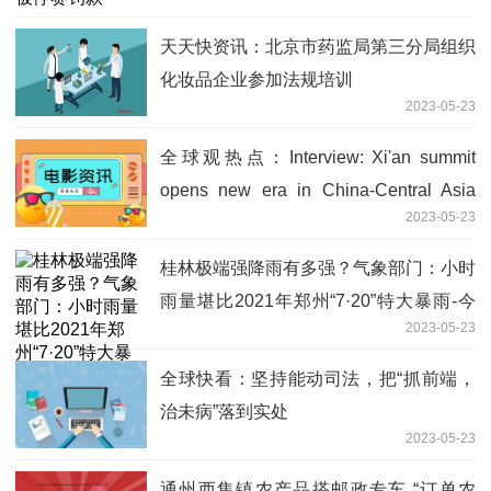
天天快资讯：北京市药监局第三分局组织
化妆品企业参加法规培训
2023-05-23
全球观热点：Interview: Xi'an summit
opens new era in China-Central Asia
2023-05-23
cooperation, says Uzbek expert | 中国—
中亚峰会专家谈：开启中国—中亚合作新
桂林极端强降雨有多强？气象部门：小时
篇章
雨量堪比2021年郑州“7·20”特大暴雨-今
2023-05-23
日观点
全球快看：坚持能动司法，把“抓前端，
治未病”落到实处
2023-05-23
通州西集镇农产品搭邮政专车 “订单农