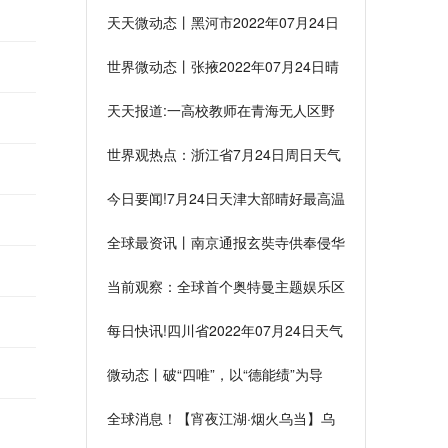
灾部门升级火山喷发警戒级别
天天微动态丨黑河市2022年07月24日
周日天气情况概述
世界微动态丨张掖2022年07月24日晴
最高温度34度
天天报道:一高校教师在青海无人区野
外工作时失联，正搜救中
世界观热点：浙江省7月24日周日天气
情况汇总
今日要闻!7月24日天津大部晴好最高温
37度
全球最资讯丨南京通报玄奘寺供奉侵华
日军战犯牌位事件调查处理情况
当前观察：全球首个奥特曼主题娱乐区
试运营，残障儿童今年可免费入园
每日快讯!四川省2022年07月24日天气
降雨为主最高温35度
微动态丨破“四唯”，以“德能绩”为导
向！湖南卫生专业技术人员职称评价有
全球消息！【宵夜江湖·烟火乌当】乌
新变革
当宵夜美食有多“上头”，看这里！