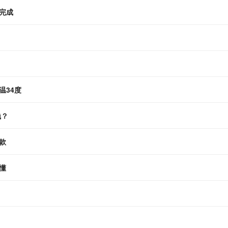
完成
温34度
钱？
款
懂