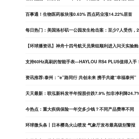
百事通！生物医药板块涨0.63% 西点药业涨14.22%居首
每日热门：美国洛杉矶一公园发生枪击案：至少7人受伤，
【环球播资讯】神舟十四号航天员乘组顺利进入问天实验舱
支持60Hz高刷的智能手表—HAYLOU RS4 PLUS值得入手
资讯推荐:泰州：“e”路同行 共创未来 携手共建“幸福泰州”
天天最新：联泓新科发半年报股价跌7.9% 扣非净利降24.7
今热点：重大疾病保险一年交多少钱？不同产品费率不同
环球微头条丨日本樱岛火山喷发 气象厅发布最高级别警报